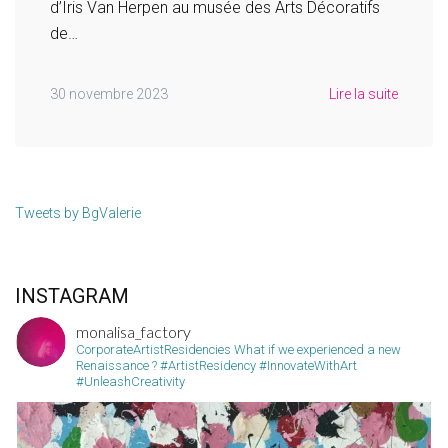
d’Iris Van Herpen au musée des Arts Décoratifs
de…
30 novembre 2023
Lire la suite
Tweets by BgValerie
INSTAGRAM
monalisa_factory
CorporateArtistResidencies
What if we experienced a new
Renaissance ?
#ArtistResidency #InnovateWithArt
#UnleashCreativity