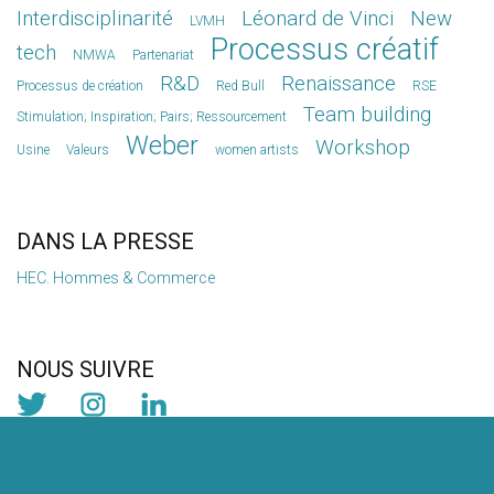
Interdisciplinarité
Léonard de Vinci
New
LVMH
Processus créatif
tech
NMWA
Partenariat
R&D
Renaissance
Processus de création
Red Bull
RSE
Team building
Stimulation; Inspiration; Pairs; Ressourcement
Weber
Workshop
Usine
Valeurs
women artists
DANS LA PRESSE
HEC. Hommes & Commerce
NOUS SUIVRE