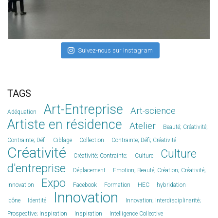
Suivez-nous sur Instagram
TAGS
Art-Entreprise
Art-science
Adéquation
Artiste en résidence
Atelier
Beauté; Créativité;
Contrainte; Défi
Ciblage
Collection
Contrainte; Défi; Créativité
Créativité
Culture
Créativité; Contrainte;
Culture
d'entreprise
Déplacement
Emotion; Beauté; Création; Créativité;
Expo
Innovation
Facebook
Formation
HEC
hybridation
Innovation
Icône
Identité
Innovation; Interdisciplinarité;
Prospective; Inspiration
Inspiration
Intelligence Collective